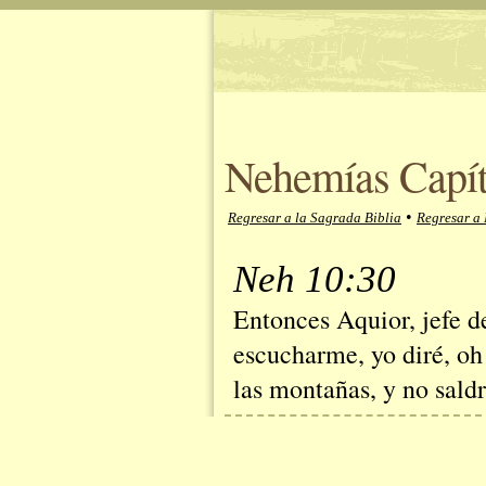
Nehemías Capít
•
Regresar a la Sagrada Biblia
Regresar a
Neh 10:30
Entonces Aquior, jefe de
escucharme, yo diré, oh 
las montañas, y no saldr