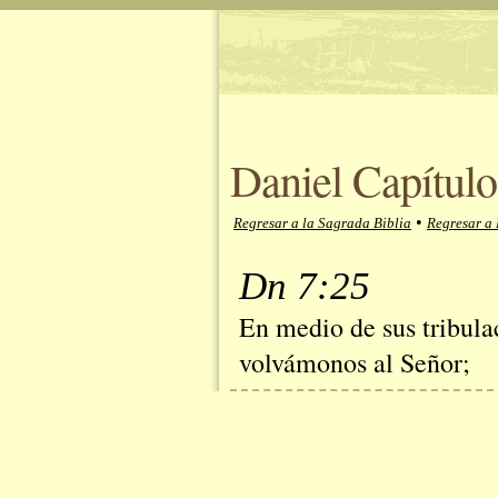
Daniel Capítulo
•
Regresar a la Sagrada Biblia
Regresar a 
Dn 7:25
En medio de sus tribulac
volvámonos al Señor;