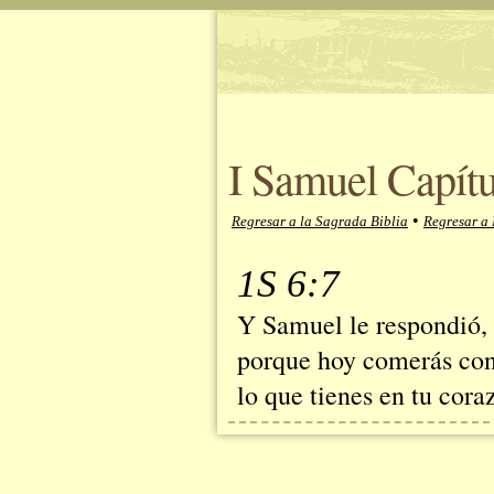
I Samuel Capítu
•
Regresar a la Sagrada Biblia
Regresar a 
1S 6:7
Y Samuel le respondió, d
porque hoy comerás con
lo que tienes en tu cora