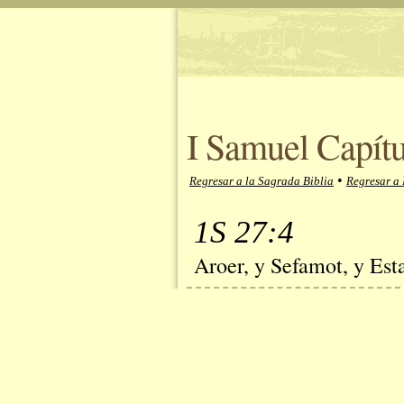
I Samuel Capítu
•
Regresar a la Sagrada Biblia
Regresar a 
1S 27:4
Aroer, y Sefamot, y Es