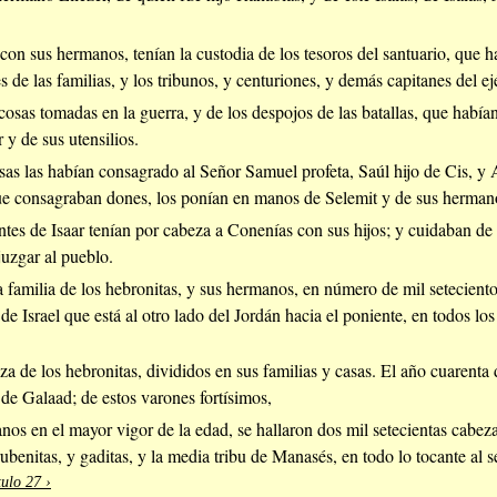
 con sus hermanos, tenían la custodia de los tesoros del santuario, que 
s de las familias, y los tribunos, y centuriones, y demás capitanes del ejé
s cosas tomadas en la guerra, y de los despojos de las batallas, que habí
 y de sus utensilios.
sas las habían consagrado al Señor Samuel profeta, Saúl hijo de Cis, y 
ue consagraban dones, los ponían en manos de Selemit y de sus herman
tes de Isaar tenían por cabeza a Conenías con sus hijos; y cuidaban de 
 juzgar al pueblo.
a familia de los hebronitas, y sus hermanos, en número de mil setecien
de Israel que está al otro lado del Jordán hacia el poniente, en todos lo
eza de los hebronitas, divididos en sus familias y casas. El año cuarent
de Galaad; de estos varones fortísimos,
nos en el mayor vigor de la edad, se hallaron dos mil setecientas cabeza
ubenitas, y gaditas, y la media tribu de Manasés, en todo lo tocante al s
ulo 27 ›