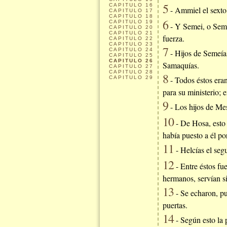
5
CAPITULO
16
- Ammiel el sexto,
CAPITULO
17
CAPITULO
18
6
CAPITULO
19
- Y Semei, o Semeí
CAPITULO
20
CAPITULO
21
fuerza.
CAPITULO
22
CAPITULO
23
7
CAPITULO
24
- Hijos de Semeía
CAPITULO
25
CAPITULO
26
Samaquías.
CAPITULO
27
CAPITULO
28
8
CAPITULO
29
- Todos éstos eran
para su ministerio; 
9
- Los hijos de Me
10
- De Hosa, esto 
había puesto a él por
11
- Helcías el seg
12
- Entre éstos fue
hermanos, servían s
13
- Se echaron, pu
puertas.
14
- Según esto la p