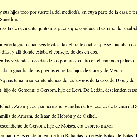
us hijos tocó por suerte la del mediodía, en cuya parte de la casa o te
 Sanedrín.
sa la de occidente, junto a la puerta que conduce al camino de la subid
riente la guardaban seis levitas; la del norte cuatro, que se mudaban cad
 días; y allí donde estaba el consejo, de dos en dos.
n las viviendas o celdas de los porteros, cuatro en el camino a palacio,
uida la guardia de las puertas entre los hijos de Coré y de Merari.
 Aquías tenía la superintendencia de los tesoros de la casa de Dios y de 
, hijo de Gersonni o Gersom, hijo de Leví. De Ledán, descienden estas
Jehieli: Zatán y Joel, su hermano, guardas de los tesoros de la casa del 
familia de Amram, de Isaar, de Hebrón y de Ozihel.
escendiente de Gersom, hijo de Moisés, era tesorero mayor.
mano Eliezer, de quien fue hijo Rahabías, y de éste Isaías, de Isaías, J