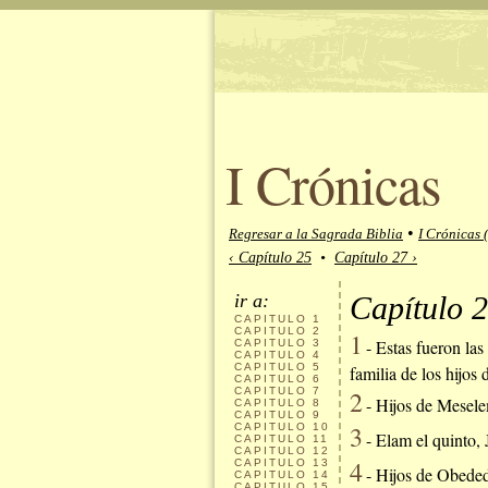
I Crónicas
•
Regresar a la Sagrada Biblia
I Crónicas 
‹ Capítulo 25
•
Capítulo 27 ›
ir a:
Capítulo 2
CAPITULO
1
CAPITULO
2
1
- Estas fueron las
CAPITULO
3
CAPITULO
4
CAPITULO
5
familia de los hijos 
CAPITULO
6
CAPITULO
7
2
- Hijos de Meselem
CAPITULO
8
CAPITULO
9
3
CAPITULO
10
- Elam el quinto, 
CAPITULO
11
CAPITULO
12
4
CAPITULO
13
- Hijos de Obededo
CAPITULO
14
CAPITULO
15