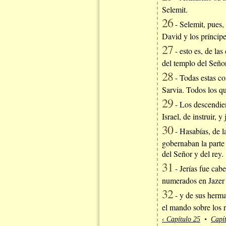
Selemit.
26
- Selemit, pues,
David y los príncipe
27
- esto es, de la
del templo del Señor
28
- Todas estas co
Sarvia. Todos los q
29
- Los descendien
Israel, de instruir, y
30
- Hasabías, de l
gobernaban la parte 
del Señor y del rey.
31
- Jerías fue cab
numerados en Jazer 
32
- y de sus herma
el mando sobre los r
‹ Capítulo 25
•
Capít