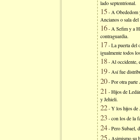
lado septentrional.
15
- A Obededom y s
Ancianos o sala del
16
- A Sefim y a Ho
contraguardia.
17
- La puerta del o
igualmente todos los
18
- Al occidente, e
19
- Así fue distrib
20
- Por otra parte
21
- Hijos de Ledán
y Jehieli.
22
- Y los hijos de 
23
- con los de la 
24
- Pero Subael, d
25
- Asimismo su her