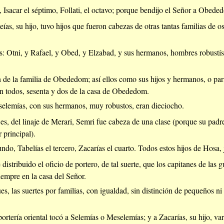
 Isacar el séptimo, Follati, el octavo; porque bendijo el Señor a Obede
as, su hijo, tuvo hijos que fueron cabezas de otras tantas familias de o
s: Otni, y Rafael, y Obed, y Elzabad, y sus hermanos, hombres robustí
 de la familia de Obededom; así ellos como sus hijos y hermanos, o par
en todos, sesenta y dos de la casa de Obededom.
selemías, con sus hermanos, muy robustos, eran dieciocho.
es, del linaje de Merari, Semri fue cabeza de una clase (porque su padre
 principal).
undo, Tabelías el tercero, Zacarías el cuarto. Todos estos hijos de Hosa,
 distribuido el oficio de portero, de tal suerte, que los capitanes de las
iempre en la casa del Señor.
es, las suertes por familias, con igualdad, sin distinción de pequeños ni
ortería oriental tocó a Selemías o Meselemías; y a Zacarías, su hijo, va