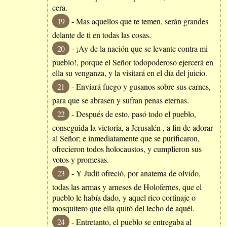
cera.
19
- Mas aquellos que te temen, serán grandes
delante de ti en todas las cosas.
20
- ¡Ay de la nación que se levante contra mi
pueblo!, porque el Señor todopoderoso ejercerá en
ella su venganza, y la visitará en el día del juicio.
21
- Enviará fuego y gusanos sobre sus carnes,
para que se abrasen y sufran penas eternas.
22
- Después de esto, pasó todo el pueblo,
conseguida la victoria, a Jerusalén , a fin de adorar
al Señor; e inmediatamente que se purificaron,
ofrecieron todos holocaustos, y cumplieron sus
votos y promesas.
23
- Y Judit ofreció, por anatema de olvido,
todas las armas y arneses de Holofernes, que el
pueblo le había dado, y aquel rico cortinaje o
mosquitero que ella quitó del lecho de aquél.
24
- Entretanto, el pueblo se entregaba al