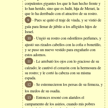
corpulentos gigantes los que le han hecho frente y
lo han herido, sino que es Judit, hija de Merari, la
que lo ha derribado con el atractivo de su rostro.
9
- Pues se quitó el traje de viuda, y se vistió de
gala para llenar de júbilo a los afligidos hijos de
Israel.
10
- Ungió su rostro con odoríferos perfumes, y
ajustó sus rizados cabellos con la cofia o bonetillo,
y se puso un nuevo vestido para engañarlo con
estos adornos.
11
- Le arrebató los ojos con lo gracioso de su
calzado; le cautivó el corazón con la hermosura de
su rostro; y le cortó la cabeza con su misma
espada.
12
- Se estremecieron los persas de su firmeza, y
los medos de su osadía.
13
- Entonces resonó con alaridos el
campamento de los asirios, cuando mis pobres