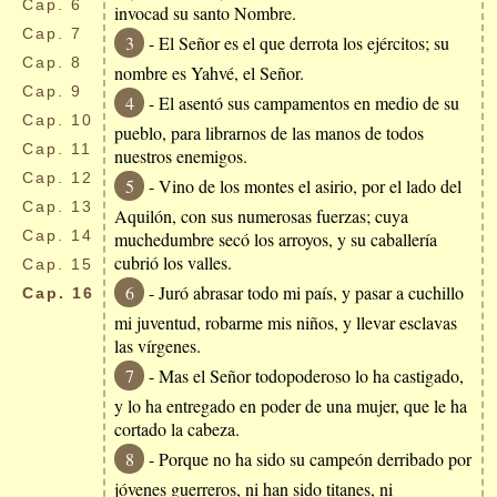
Cap.
6
invocad su santo Nombre.
Cap.
7
3
- El Señor es el que derrota los ejércitos; su
Cap.
8
nombre es Yahvé, el Señor.
Cap.
9
4
- El asentó sus campamentos en medio de su
Cap.
10
pueblo, para librarnos de las manos de todos
Cap.
11
nuestros enemigos.
Cap.
12
5
- Vino de los montes el asirio, por el lado del
Cap.
13
Aquilón, con sus numerosas fuerzas; cuya
Cap.
14
muchedumbre secó los arroyos, y su caballería
cubrió los valles.
Cap.
15
6
- Juró abrasar todo mi país, y pasar a cuchillo
Cap.
16
mi juventud, robarme mis niños, y llevar esclavas
las vírgenes.
7
- Mas el Señor todopoderoso lo ha castigado,
y lo ha entregado en poder de una mujer, que le ha
cortado la cabeza.
8
- Porque no ha sido su campeón derribado por
jóvenes guerreros, ni han sido titanes, ni