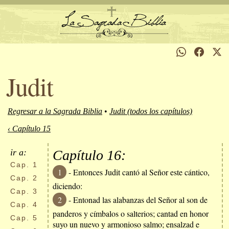
Judit
Regresar a la Sagrada Biblia
•
Judit (todos los capítulos)
‹ Capítulo 15
ir a:
Capítulo 16:
Cap.
1
1
- Entonces Judit cantó al Señor este cántico,
Cap.
2
diciendo:
Cap.
3
2
- Entonad las alabanzas del Señor al son de
Cap.
4
panderos y címbalos o salterios; cantad en honor
Cap.
5
suyo un nuevo y armonioso salmo; ensalzad e