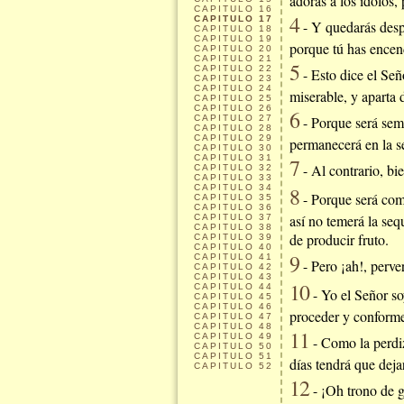
adoras a los ídolos, 
CAPITULO
16
4
CAPITULO
17
- Y quedarás despo
CAPITULO
18
CAPITULO
19
porque tú has encen
CAPITULO
20
CAPITULO
21
5
CAPITULO
22
- Esto dice el Señ
CAPITULO
23
CAPITULO
24
miserable, y aparta 
CAPITULO
25
CAPITULO
26
6
CAPITULO
27
- Porque será seme
CAPITULO
28
CAPITULO
29
permanecerá en la se
CAPITULO
30
CAPITULO
31
7
- Al contrario, bi
CAPITULO
32
CAPITULO
33
CAPITULO
34
8
- Porque será como
CAPITULO
35
CAPITULO
36
así no temerá la seq
CAPITULO
37
CAPITULO
38
de producir fruto.
CAPITULO
39
CAPITULO
40
9
CAPITULO
41
- Pero ¡ah!, perve
CAPITULO
42
CAPITULO
43
10
CAPITULO
44
- Yo el Señor so
CAPITULO
45
CAPITULO
46
proceder y conforme
CAPITULO
47
CAPITULO
48
11
CAPITULO
49
- Como la perdiz
CAPITULO
50
CAPITULO
51
días tendrá que dejar
CAPITULO
52
12
- ¡Oh trono de gl