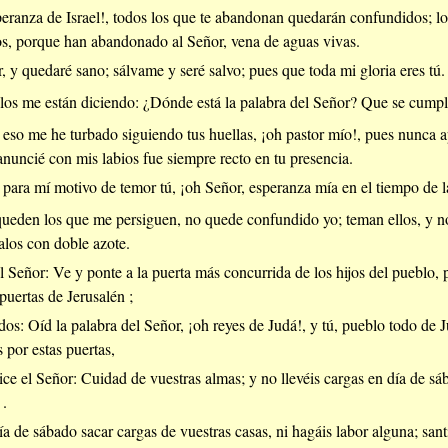
eranza de Israel!, todos los que te abandonan quedarán confundidos; los 
itos, porque han abandonado al Señor, vena de aguas vivas.
 y quedaré sano; sálvame y seré salvo; pues que toda mi gloria eres tú.
los me están diciendo: ¿Dónde está la palabra del Señor? Que se cumpl
eso me he turbado siguiendo tus huellas, ¡oh pastor mío!, pues nunca a
anuncié con mis labios fue siempre recto en tu presencia.
 para mí motivo de temor tú, ¡oh Señor, esperanza mía en el tiempo de la
eden los que me persiguen, no quede confundido yo; teman ellos, y no 
galos con doble azote.
 Señor: Ve y ponte a la puerta más concurrida de los hijos del pueblo, p
puertas de Jerusalén ;
odos: Oíd la palabra del Señor, ¡oh reyes de Judá!, y tú, pueblo todo de
s por estas puertas,
ce el Señor: Cuidad de vuestras almas; y no llevéis cargas en día de sába
 .
ía de sábado sacar cargas de vuestras casas, ni hagáis labor alguna; san