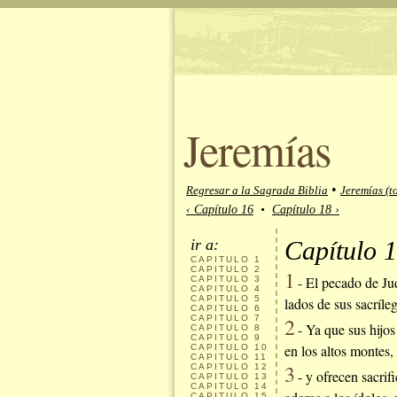
Jeremías
•
Regresar a la Sagrada Biblia
Jeremías (t
‹ Capítulo 16
•
Capítulo 18 ›
ir a:
Capítulo 1
CAPITULO
1
CAPITULO
2
1
- El pecado de Jud
CAPITULO
3
CAPITULO
4
CAPITULO
5
lados de sus sacríleg
CAPITULO
6
CAPITULO
7
2
- Ya que sus hijos
CAPITULO
8
CAPITULO
9
en los altos montes,
CAPITULO
10
CAPITULO
11
3
CAPITULO
12
- y ofrecen sacrif
CAPITULO
13
CAPITULO
14
CAPITULO
15