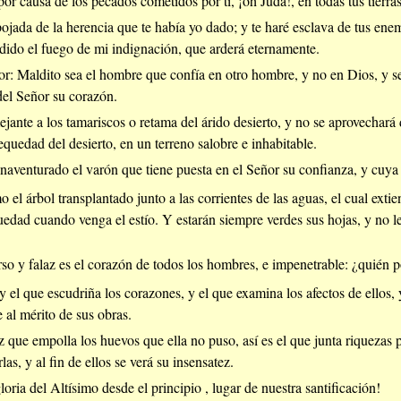
por causa de los pecados cometidos por ti, ¡oh Judá!, en todas tus tierras
jada de la herencia que te había yo dado; y te haré esclava de tus enem
dido el fuego de mi indignación, que arderá eternamente.
or: Maldito sea el hombre que confía en otro hombre, y no en Dios, y s
del Señor su corazón.
jante a los tamariscos o retama del árido desierto, y no se aprovechará
quedad del desierto, en un terreno salobre e inhabitable.
enaventurado el varón que tiene puesta en el Señor su confianza, y cuya
 el árbol transplantado junto a las corrientes de las aguas, el cual exti
uedad cuando venga el estío. Y estarán siempre verdes sus hojas, y no le
rso y falaz es el corazón de todos los hombres, e impenetrable: ¿quién 
y el que escudriña los corazones, y el que examina los afectos de ellos,
 al mérito de sus obras.
 que empolla los huevos que ella no puso, así es el que junta riquezas p
las, y al fin de ellos se verá su insensatez.
oria del Altísimo desde el principio , lugar de nuestra santificación!