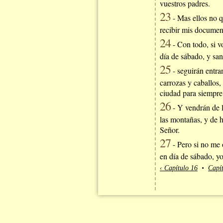
vuestros padres.
23
- Mas ellos no qu
recibir mis documen
24
- Con todo, si v
día de sábado, y san
25
- seguirán entra
carrozas y caballos,
ciudad para siempre
26
- Y vendrán de l
las montañas, y de h
Señor.
27
- Pero si no me o
en día de sábado, yo
‹ Capítulo 16
•
Capít