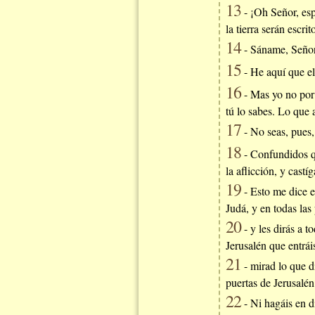
13
- ¡Oh Señor, esp
la tierra serán escr
14
- Sáname, Señor,
15
- He aquí que el
16
- Mas yo no por 
tú lo sabes. Lo que 
17
- No seas, pues,
18
- Confundidos qu
la aflicción, y castí
19
- Esto me dice el
Judá, y en todas las 
20
- y les dirás a t
Jerusalén que entrái
21
- mirad lo que di
puertas de Jerusalén
22
- Ni hagáis en d