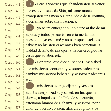
11
- Pero a vosotros que abandonasteis al Señor,
Cap.
41
que os olvidasteis de Sión, mi santo monte, que
Cap.
42
aparejasteis una mesa o altar al ídolo de la Fortuna,
Cap.
43
y derramáis sobre ella libaciones,
Cap.
44
12
- yo os iré entregando uno a uno al filo de mi
Cap.
45
espada, y todos pereceréis en esta mortandad;
Cap.
46
puesto que yo os llamé y no os respondisteis, os
Cap.
47
hablé y no hicisteis caso; antes bien cometíais la
maldad delante de mis ojos, y habéis escogido las
Cap.
48
cosas que yo aborrecía.
Cap.
49
13
- Por tanto, esto dice el Señor Dios: Sabed
Cap.
50
que mis siervos comerán, y vosotros padeceréis
Cap.
51
hambre; mis siervos beberán, y vosotros padeceréis
Cap.
52
sed;
Cap.
53
14
- mis siervos se regocijarán, y vosotros
Cap.
54
estaréis avergonzados: y sabed, en fin, que mis
Cap.
55
siervos, a impulsos del júbilo de su corazón,
Cap.
56
entonarán himnos de alabanza, y vosotros, por el
dolor de vuestro corazón, alzaréis el grito, y os
Cap.
57