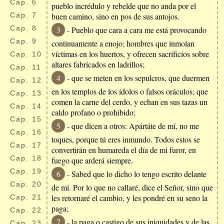
Cap.
6
pueblo incrédulo y rebelde que no anda por el
Cap.
7
buen camino, sino en pos de sus antojos.
Cap.
8
3
- Pueblo que cara a cara me está provocando
Cap.
9
continuamente a enojo; hombres que inmolan
víctimas en los huertos, y ofrecen sacrificios sobre
Cap.
10
altares fabricados en ladrillos;
Cap.
11
4
- que se meten en los sepulcros, que duermen
Cap.
12
en los templos de los ídolos o falsos oráculos; que
Cap.
13
comen la carne del cerdo, y echan en sus tazas un
Cap.
14
caldo profano o prohibido;
Cap.
15
5
- que dicen a otros: Apártáte de mí, no me
Cap.
16
toques, porque tú eres inmundo. Todos estos se
Cap.
17
convertirán en humareda el día de mi furor, en
Cap.
18
fuego que arderá siempre.
Cap.
19
6
- Sabed que lo dicho lo tengo escrito delante
Cap.
20
de mí. Por lo que no callaré, dice el Señor, sino que
les retornaré el cambio, y les pondré en su seno la
Cap.
21
paga;
Cap.
22
7
- la paga o castigo de sus iniquidades y de las
Cap.
23