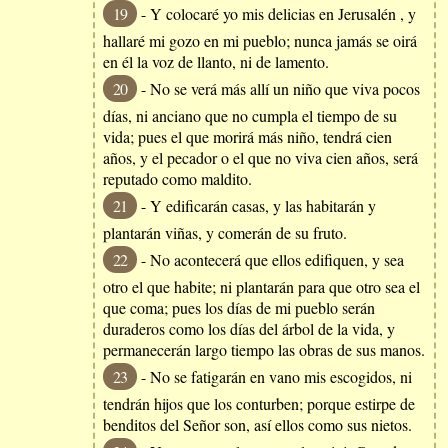
19
- Y colocaré yo mis delicias en Jerusalén , y
hallaré mi gozo en mi pueblo; nunca jamás se oirá
en él la voz de llanto, ni de lamento.
20
- No se verá más allí un niño que viva pocos
días, ni anciano que no cumpla el tiempo de su
vida; pues el que morirá más niño, tendrá cien
años, y el pecador o el que no viva cien años, será
reputado como maldito.
21
- Y edificarán casas, y las habitarán y
plantarán viñas, y comerán de su fruto.
22
- No acontecerá que ellos edifiquen, y sea
otro el que habite; ni plantarán para que otro sea el
que coma; pues los días de mi pueblo serán
duraderos como los días del árbol de la vida, y
permanecerán largo tiempo las obras de sus manos.
23
- No se fatigarán en vano mis escogidos, ni
tendrán hijos que los conturben; porque estirpe de
benditos del Señor son, así ellos como sus nietos.