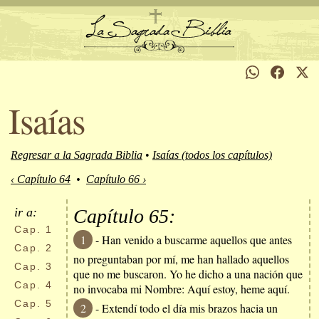
Isaías
Regresar a la Sagrada Biblia
•
Isaías (todos los capítulos)
‹ Capítulo 64
•
Capítulo 66 ›
ir a:
Capítulo 65:
Cap.
1
1
- Han venido a buscarme aquellos que antes
Cap.
2
no preguntaban por mí, me han hallado aquellos
Cap.
3
que no me buscaron. Yo he dicho a una nación que
Cap.
4
no invocaba mi Nombre: Aquí estoy, heme aquí.
Cap.
5
2
- Extendí todo el día mis brazos hacia un