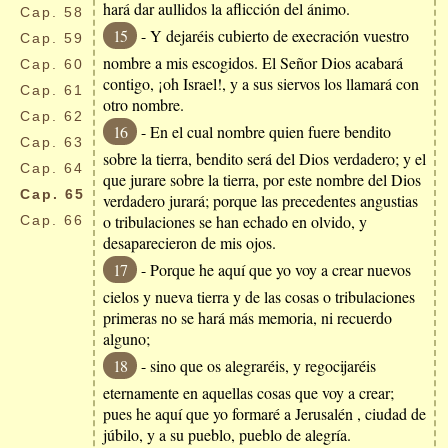
hará dar aullidos la aflicción del ánimo.
Cap.
58
15
- Y dejaréis cubierto de execración vuestro
Cap.
59
nombre a mis escogidos. El Señor Dios acabará
Cap.
60
contigo, ¡oh Israel!, y a sus siervos los llamará con
Cap.
61
otro nombre.
Cap.
62
16
- En el cual nombre quien fuere bendito
Cap.
63
sobre la tierra, bendito será del Dios verdadero; y el
Cap.
64
que jurare sobre la tierra, por este nombre del Dios
Cap.
65
verdadero jurará; porque las precedentes angustias
o tribulaciones se han echado en olvido, y
Cap.
66
desaparecieron de mis ojos.
17
- Porque he aquí que yo voy a crear nuevos
cielos y nueva tierra y de las cosas o tribulaciones
primeras no se hará más memoria, ni recuerdo
alguno;
18
- sino que os alegraréis, y regocijaréis
eternamente en aquellas cosas que voy a crear;
pues he aquí que yo formaré a Jerusalén , ciudad de
júbilo, y a su pueblo, pueblo de alegría.