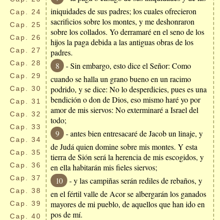
iniquidades de sus padres; los cuales ofrecieron
Cap.
24
sacrificios sobre los montes, y me deshonraron
Cap.
25
sobre los collados. Yo derramaré en el seno de los
Cap.
26
hijos la paga debida a las antiguas obras de los
Cap.
27
padres.
Cap.
28
8
- Sin embargo, esto dice el Señor: Como
Cap.
29
cuando se halla un grano bueno en un racimo
podrido, y se dice: No lo desperdicies, pues es una
Cap.
30
bendición o don de Dios, eso mismo haré yo por
Cap.
31
amor de mis siervos: No exterminaré a Israel del
Cap.
32
todo;
Cap.
33
9
- antes bien entresacaré de Jacob un linaje, y
Cap.
34
de Judá quien domine sobre mis montes. Y esta
Cap.
35
tierra de Sión será la herencia de mis escogidos, y
Cap.
36
en ella habitarán mis fieles siervos;
Cap.
37
10
- y las campiñas serán rediles de rebaños, y
Cap.
38
en el fértil valle de Acor se albergarán los ganados
mayores de mi pueblo, de aquellos que han ido en
Cap.
39
pos de mí.
Cap.
40